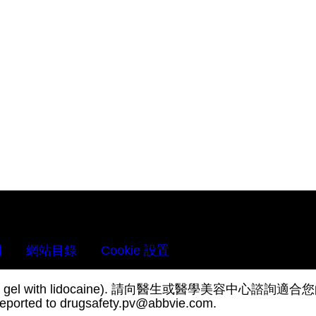
明
網站目錄
Cookie 設置
yaluronic acid gel with lidocaine). 請向醫
ted to drugsafety.pv@abbvie.com.