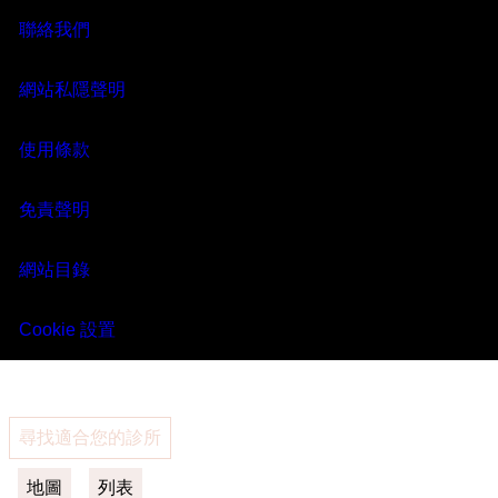
雙效療程
雙效療程
聯絡我們
療程效果
療程效果
網站私隱聲明
常見問題
常見問題
使用條款
免責聲明
MENU
網站目錄
Cookie 設置
尋找適合您的診所
地圖
列表